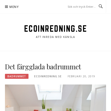
Hoppa
MENY
till
innehåll
ECOINREDNING.SE
ATT INREDA MED KÄNSLA
Det färgglada badrummet
BADRUMMET
ECOINREDNING.SE
FEBRUARI 20, 2019