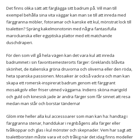
Det finns olika sätt att färglägga sitt badrum på. Vill man till
exempel behålla sina vita väggar kan man se till att inreda med
färggranna möbler, fotoramar och kanske ett kul, mönstrat lock till
toaletten? Spräng kakelmonotonin med några fantasifulla
marockanska eller egyptiska plattor med ett matchande
duschdraperi.
För den som vill gå hela vägen kan det vara kul att inreda
badrummet i sin favoritsemesterorts färger: Greklands blåvita
skönhet, de italienska gröna druvorna och oliverna eller den röda,
heta spanska passionen. Mosaiker är också vackra och man kan
skapa ett romersk-inspirerat badrum genom ett färggrant
mosaikgolv eller friser utmed väggarna. Indiens sköna marigold
och guld och kinesisk jade är andra färger som får sinnet att resa
medan man står och borstar tänderna!
Glöm inte heller alla kul accessoarer som man kan ha: handtag i
färggranna stenar, handdukar i regnbågens alla färger eller
tvålkoppar och glas i kul mönster och skepnader. Vem har sagt att
toalettborsten måste vara vit och tråkig när det idag finns modeller