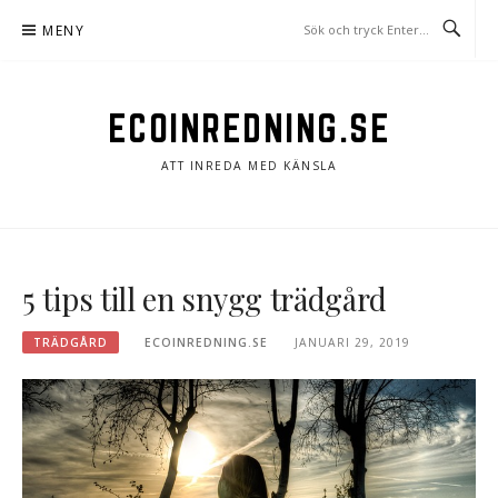
Hoppa
MENY
till
innehåll
ECOINREDNING.SE
ATT INREDA MED KÄNSLA
5 tips till en snygg trädgård
TRÄDGÅRD
ECOINREDNING.SE
JANUARI 29, 2019