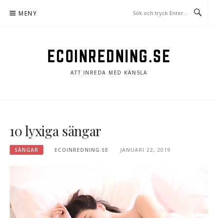
Hoppa
MENY
till
innehåll
ECOINREDNING.SE
ATT INREDA MED KÄNSLA
10 lyxiga sängar
SÄNGAR
ECOINREDNING.SE
JANUARI 22, 2019