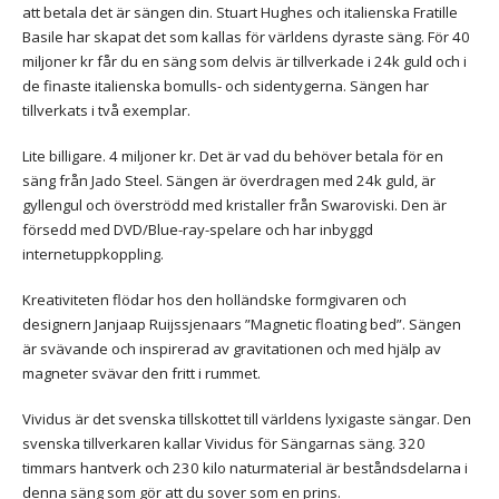
att betala det är sängen din. Stuart Hughes och italienska Fratille
Basile har skapat det som kallas för världens dyraste säng. För 40
miljoner kr får du en säng som delvis är tillverkade i 24k guld och i
de finaste italienska bomulls- och sidentygerna. Sängen har
tillverkats i två exemplar.
Lite billigare. 4 miljoner kr. Det är vad du behöver betala för en
säng från Jado Steel. Sängen är överdragen med 24k guld, är
gyllengul och överströdd med kristaller från Swaroviski. Den är
försedd med DVD/Blue-ray-spelare och har inbyggd
internetuppkoppling.
Kreativiteten flödar hos den holländske formgivaren och
designern Janjaap Ruijssjenaars ”Magnetic floating bed”. Sängen
är svävande och inspirerad av gravitationen och med hjälp av
magneter svävar den fritt i rummet.
Vividus är det svenska tillskottet till världens lyxigaste sängar. Den
svenska tillverkaren kallar Vividus för Sängarnas säng. 320
timmars hantverk och 230 kilo naturmaterial är beståndsdelarna i
denna säng som gör att du sover som en prins.